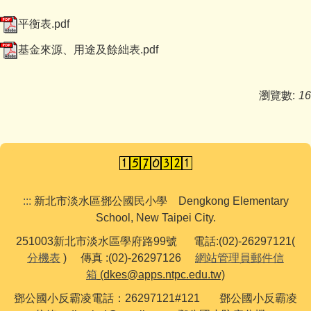
認識鄧公
平衡表.pdf
行政處室
基金來源、用途及餘絀表.pdf
鄧公社團
瀏覽數:
16
教師專區
家長園地
鄧公附幼
:::
新北市淡水區鄧公國民小學 Dengkong Elementary
學習資源
School, New Taipei City.
English
251003新北市淡水區學府路99號 電話:(02)-26297121(
分機表
) 傳真 :(02)-26297126
網站管理員郵件信
箱
(dkes@apps.ntpc.edu.tw)
鄧公國小反霸凌電話：26297121#121 鄧公國小反霸凌