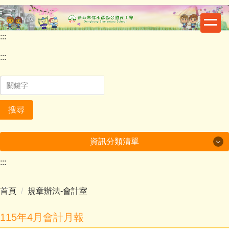
跳
到
主
:::
要
內
:::
容
區
搜尋
資訊分類清單
:::
最新消息
首頁
規章辦法-會計室
重要公告
鄧公行事曆
115年4月會計月報