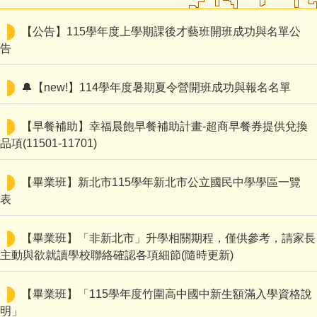
認識鄧公
【公告】115學年度上學期課後才藝班開班成功與名單公
行政處室
告
鄧公社團
🔔【new!】114學年度暑期夏令營開班成功與報名名單
教師專區
【早餐補助】幸福晨飽早餐補助計畫-超商早餐券提供兌換
品項(11501-11701)
家長園地
鄧公附幼
【畢業班】新北市115學年新北市公立國民中學學區一覽
表
學習資源
【畢業班】「非新北市」升學相關期程，僅供參考，請家長
English
主動與欲就讀學校聯絡確認各項細節(隨時更新)
【畢業班】「115學年度竹圍高中國中新生額滿入學資格說
明」