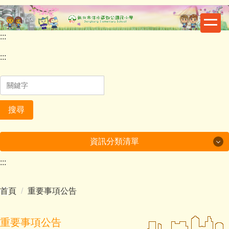
跳
到
主
:::
要
內
:::
容
區
搜尋
資訊分類清單
:::
最新消息
首頁
重要事項公告
重要公告
鄧公行事曆
重要事項公告