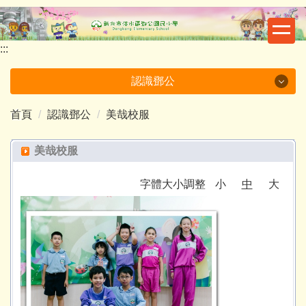
跳
到
主
:::
要
內
認識鄧公
容
區
首頁
認識鄧公
美哉校服
認識鄧公
美哉校服
鄧公源由
校徽含意
字體大小調整
小
中
大
交通位置
重要記事
悠揚校歌