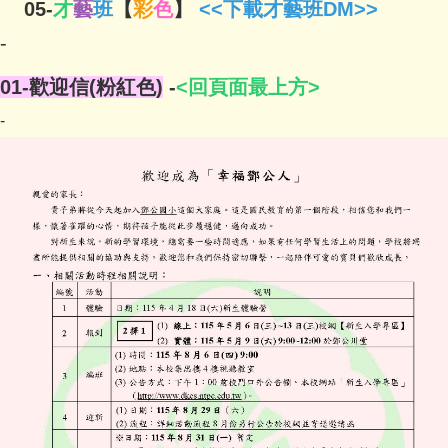
05-
才
藝
班
【
彩
色
】
<
<下載
才藝班DM>>
-
01-歡迎信(粉紅色)
-
<回頁面最上方>
-