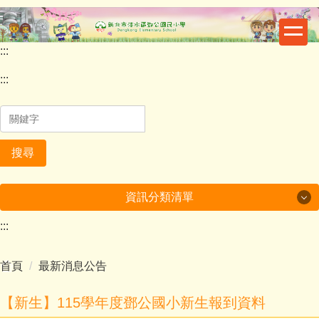
跳
到
主
:::
要
內
:::
容
區
搜尋
資訊分類清單
:::
最新消息
首頁
最新消息公告
重要公告
鄧公行事曆
【新生】115學年度鄧公國小新生報到資料