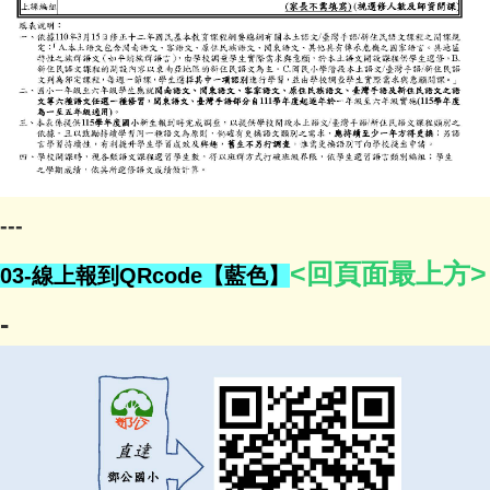
---
<回頁面最上方>
03-線上報到QRcode【藍色】
-