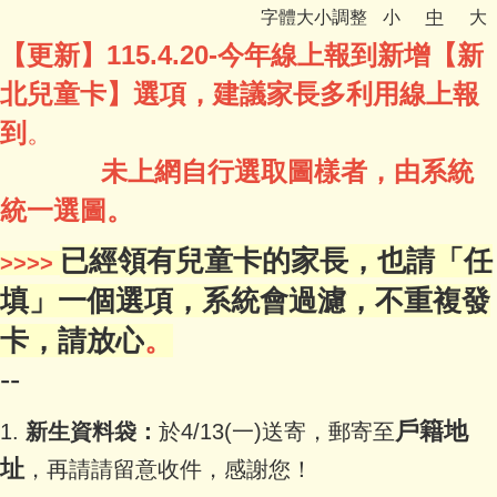
字體大小調整
小
中
大
認識鄧公
【更新】115.4.20-今年線上報到新增【新
行政處室
北兒童卡】選項，建議家長多利用線上報
鄧公社團
到
。
未上網自行選取圖樣者，由系統
教師專區
統一選圖。
家長園地
已經領有兒童卡的家長，也請「任
>>>>
鄧公附幼
填」一個選項，系統會過濾，不重複發
學習資源
卡，請放心
。
--
English
戶籍地
1.
新
生資料
袋：
於4/13(一)送寄，郵寄至
址
，再請請留意收件，感謝您！