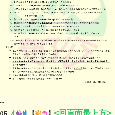
---
<回頁面最上方>
05-
才
藝
班
【
彩
色
】