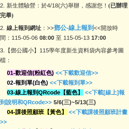
2. 新
生體驗營：
於4/18(六)舉辦，
感謝您！
(已辦理
完畢)
鄧公-線上報到
2.
線上報到網址
：>>
<<開放時
間：115-05-06
08:00
至 115-05-13
17:00
3.【鄧公國小】115學年度新生資料袋內容參考圖
檔：
01-歡迎信(粉紅色)
<<
下載
歡迎信
>>
02-報到單(白色)
<<
下載
報到單>>
03-線上報到QRcode【藍色】
<<
下載
[線上]報
到說明和QRcode>>
5/6(三)~5/13(三)
04-課後照顧班【黃色】
<<
下載
課後照顧班計畫
>>