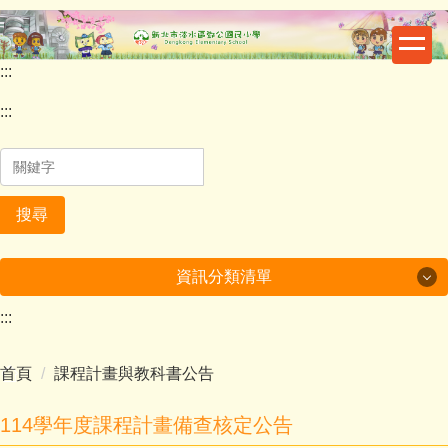
跳
到
主
:::
要
內
:::
容
區
搜尋
資訊分類清單
:::
最新消息
首頁
課程計畫與教科書公告
重要公告
鄧公行事曆
114學年度課程計畫備查核定公告