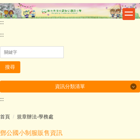
跳
到
主
:::
要
內
:::
容
區
搜尋
資訊分類清單
:::
最新消息
首頁
規章辦法-學務處
重要公告
鄧公行事曆
鄧公國小制服販售資訊