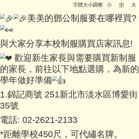
字體大小調整
小
中
大
認識鄧公
美美的鄧公制服要在哪裡買?
行政處室
鄧公社團
與大家分享本校制服購買店家訊息!
教師專區
歡迎新生家長與需要購買新制服
家長園地
的家長，前往以下地點選購，為新的
鄧公附幼
學年做好準備
學習資源
1.錦記商號 251新北市淡水區博愛街
35號
English
電話: 02-2621-2133
*距離學校450尺，可代繡名牌。