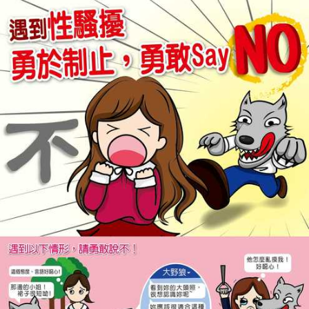
認識鄧公
行政處室
鄧公社團
教師專區
家長園地
鄧公附幼
學習資源
English