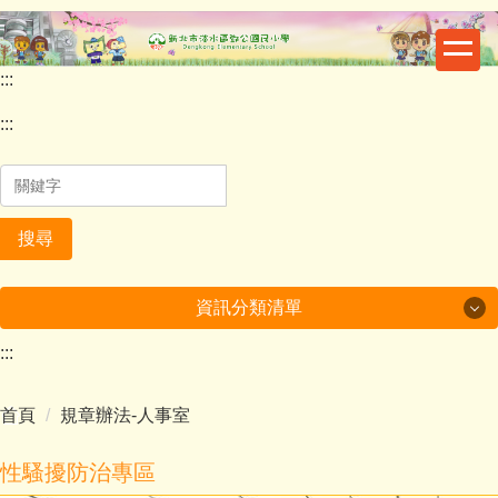
跳
到
主
:::
要
內
:::
容
區
搜尋
資訊分類清單
:::
最新消息
首頁
規章辦法-人事室
重要公告
鄧公行事曆
性騷擾防治專區