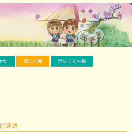
附幼
鄧公社團
鄧公自立午餐
修訂通過