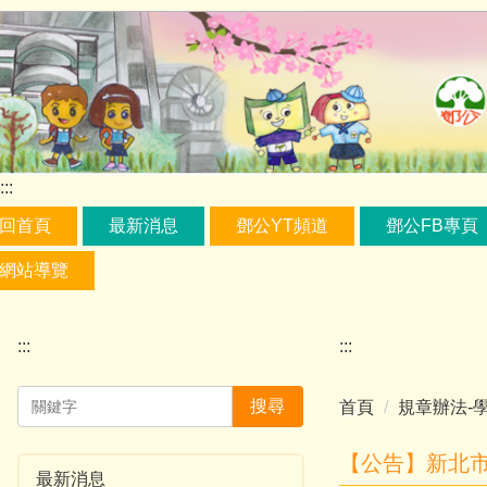
跳
到
主
要
內
容
區
:::
回首頁
最新消息
鄧公YT頻道
鄧公FB專頁
網站導覽
:::
:::
搜尋
首頁
規章辦法-
【公告】新北市
最新消息