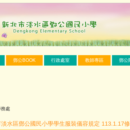
鄧公BOOK
行政處室
教師專區
鄧公
學務處
淡水區鄧公國民小學學生服裝儀容規定 113.1.17