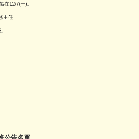
假在
12/7(
一
)
。
務主任
認。
藝班公告名單