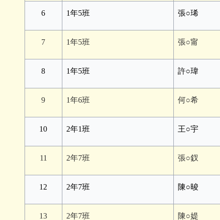
6
1年5班
張○琋
7
1年5班
張○甯
8
1年5班
許○瑋
9
1年6班
何○希
10
2年1班
王○宇
11
2年7班
張○釵
12
2年7班
陳○晙
13
2年7班
陳○媞