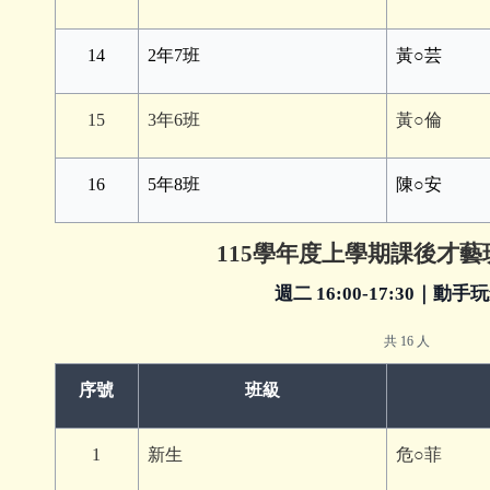
14
2年7班
黃○芸
15
3年6班
黃○倫
16
5年8班
陳○安
115學年度上學期課後才
週二 16:00-17:30｜動手
共 16 人
序號
班級
1
新生
危○菲