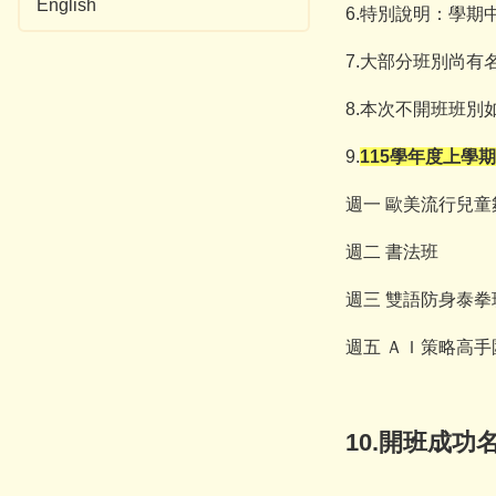
English
6.
特別說明：學期
7.
大部分班別尚有
8.
本次不開班班別
9.
115
學年度上學期
週一
歐美流行兒童
週二
書法班
週三
雙語防身泰拳
週五
ＡＩ策略高手
10.
開班成功