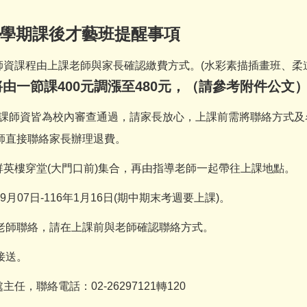
學期課後才藝班提醒事項
師資課程由上課老師與家長確認繳費方式。
(
水彩素描插畫班、柔
將由一節課
400
元調漲至
480
元，（請參考附件公文
課師資皆為校內審查通過，請家長放心，上課前需將聯絡方式及
師直接聯絡家長辦理退費。
群英樓穿堂
(
大門口前
)
集合，再由指導老師一起帶往上課地點。
9
月
07
日
-116
年
1
月
16
日
(
期中期末考週要上課
)
。
老師聯絡，請在上課前與老師確認聯絡方式。
接送。
處主任，聯絡電話：
02-26297121
轉
120