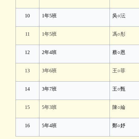
10
1年5班
吳○沄
11
1年5班
馮○彤
12
2年4班
蔡○恩
13
3年6班
王○菲
14
3年7班
王○甄
15
5年3班
陳○綸
16
5年4班
鄭○妤