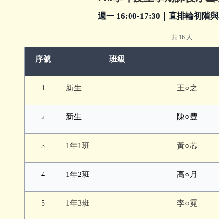
週一 16:00-17:30｜直排輪初階
共 16 人
序號
班級
1
新生
王○之
2
新生
陳○豊
3
1年1班
黃○芯
4
1年2班
高○月
5
1年3班
李○霓