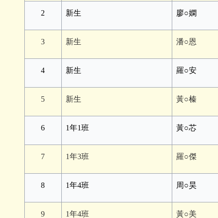
2
新生
廖○嫻
3
新生
潘○恩
4
新生
羅○安
5
新生
黃○榛
6
1年1班
黃○芯
7
1年3班
羅○傑
8
1年4班
周○昊
9
1年4班
黃○美