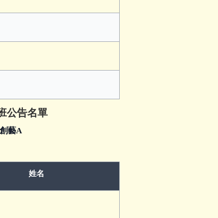
藝班公告名單
玩創藝A
姓名