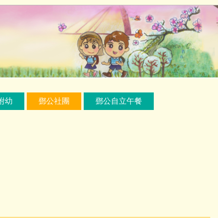
附幼
鄧公社團
鄧公自立午餐