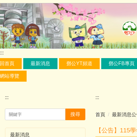
跳
到
主
要
內
容
區
:::
回首頁
最新消息
鄧公YT頻道
鄧公FB專頁
網站導覽
:::
:::
搜尋
首頁
最新消息公
【公告】115
最新消息