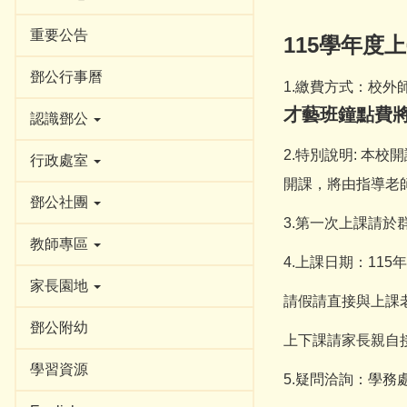
重要公告
115
學年度上
鄧公行事曆
1.
繳費方式：校外
才藝班鐘點費
認識鄧公
2.
特別說明
:
本校開
行政處室
開課，將由指導老
鄧公社團
3.
第一次上課請於
教師專區
4.
上課日期：
115
年
家長園地
請假請直接與上課
鄧公附幼
上下課請家長親自
學習資源
5.
疑問洽詢：學務