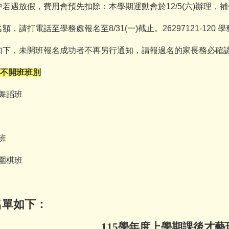
中若遇放假，費用會預先扣除：本學期運動會於
12/5(
六
)
辦理，補
名額，請打電話至學務處報名至
8/31(
一
)
截止。
26297121-120
學
如下，未開班報名成功者不再另行通知，請報過名的家長務必確
不開班班別
舞蹈班
班
圍棋班
名單如下：
115學年度上學期課後才