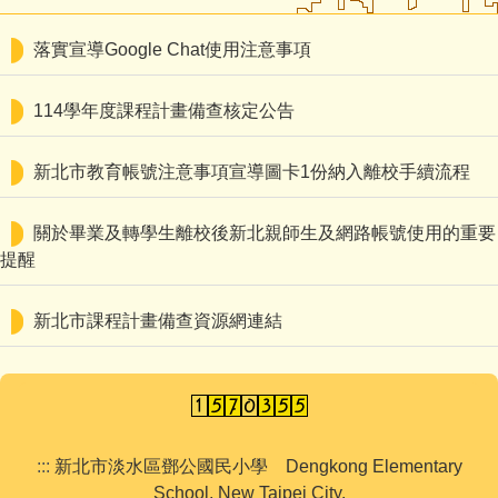
認識鄧公
落實宣導Google Chat使用注意事項
行政處室
114學年度課程計畫備查核定公告
鄧公社團
新北市教育帳號注意事項宣導圖卡1份納入離校手續流程
教師專區
家長園地
關於畢業及轉學生離校後新北親師生及網路帳號使用的重要
提醒
鄧公附幼
新北市課程計畫備查資源網連結
學習資源
English
:::
新北市淡水區鄧公國民小學 Dengkong Elementary
School, New Taipei City.