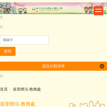
跳
到
主
:::
要
內
:::
容
區
搜尋
資訊分類清單
:::
最新消息
首頁
規章辦法-教務處
重要公告
鄧公行事曆
規章辦法-教務處