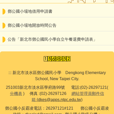
認識鄧公
鄧公國小場地借用申請書
行政處室
鄧公國小場地開放時間公告
鄧公社團
公告「新北市鄧公國民小學自立午餐退費申請表」
教師專區
家長園地
鄧公附幼
:::
新北市淡水區鄧公國民小學 Dengkong Elementary
學習資源
School, New Taipei City.
English
251003新北市淡水區學府路99號 電話:(02)-26297121(
分機表
) 傳真 :(02)-26297126
網站管理員郵件信
箱
(dkes@apps.ntpc.edu.tw)
鄧公國小反霸凌電話：26297121#121 鄧公國小反霸凌