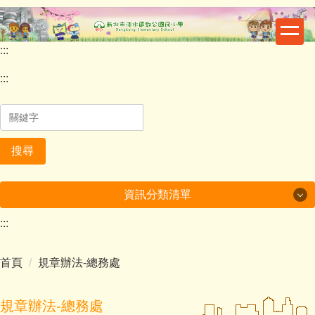
跳
到
主
:::
要
內
:::
容
區
搜尋
資訊分類清單
:::
最新消息
首頁
規章辦法-總務處
重要公告
鄧公行事曆
規章辦法-總務處