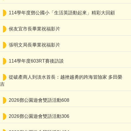
認識鄧公
114學年度鄧公國小「生活英語動起來」精彩大回顧
行政處室
侯友宜市長畢業祝福影片
鄧公社團
張明文局長畢業祝福影片
教師專區
家長園地
114學年度603RT賽後訪談
鄧公附幼
從破產商人到淡水首長：越挫越勇的跨海冒險家 多田榮
吉
學習資源
English
2026鄧公園遊會雙語活動608
2026鄧公園遊會雙語活動306