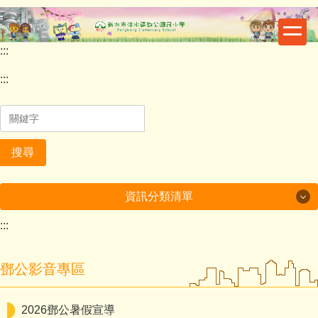
跳
到
主
:::
要
內
:::
容
區
搜尋
資訊分類清單
:::
最新消息
重要公告
鄧公影音專區
鄧公行事曆
2026鄧公暑假宣導